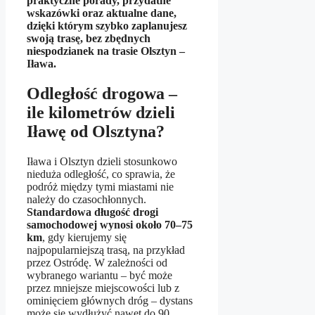
praktyczne porady, przydatne
wskazówki oraz aktualne dane,
dzięki którym szybko zaplanujesz
swoją trasę, bez zbędnych
niespodzianek na trasie Olsztyn –
Iława.
Odległość drogowa –
ile kilometrów dzieli
Iławę od Olsztyna?
Iława i Olsztyn dzieli stosunkowo
nieduża odległość, co sprawia, że
podróż między tymi miastami nie
należy do czasochłonnych.
Standardowa długość drogi
samochodowej wynosi około 70–75
km
, gdy kierujemy się
najpopularniejszą trasą, na przykład
przez Ostródę. W zależności od
wybranego wariantu – być może
przez mniejsze miejscowości lub z
ominięciem głównych dróg – dystans
może się wydłużyć nawet do 90