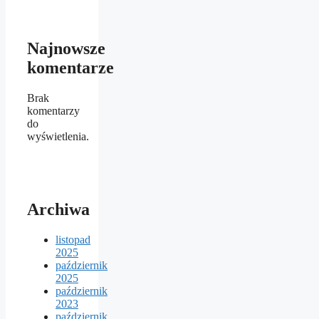
Najnowsze
komentarze
Brak
komentarzy
do
wyświetlenia.
Archiwa
listopad
2025
październik
2025
październik
2023
październik