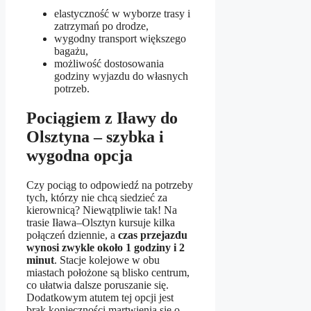
elastyczność w wyborze trasy i
zatrzymań po drodze,
wygodny transport większego
bagażu,
możliwość dostosowania
godziny wyjazdu do własnych
potrzeb.
Pociągiem z Iławy do
Olsztyna – szybka i
wygodna opcja
Czy pociąg to odpowiedź na potrzeby
tych, którzy nie chcą siedzieć za
kierownicą? Niewątpliwie tak! Na
trasie Iława–Olsztyn kursuje kilka
połączeń dziennie, a
czas przejazdu
wynosi zwykle około 1 godziny i 2
minut
. Stacje kolejowe w obu
miastach położone są blisko centrum,
co ułatwia dalsze poruszanie się.
Dodatkowym atutem tej opcji jest
brak konieczności martwienia się o