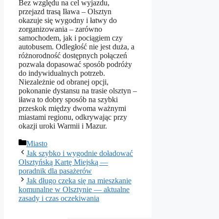
Bez względu na cel wyjazdu,
przejazd trasą Iława – Olsztyn
okazuje się wygodny i łatwy do
zorganizowania – zarówno
samochodem, jak i pociągiem czy
autobusem. Odległość nie jest duża, a
różnorodność dostępnych połączeń
pozwala dopasować sposób podróży
do indywidualnych potrzeb.
Niezależnie od obranej opcji,
pokonanie dystansu na trasie olsztyn –
iława to dobry sposób na szybki
przeskok między dwoma ważnymi
miastami regionu, odkrywając przy
okazji uroki Warmii i Mazur.
Kategorie
Miasto
Jak szybko i wygodnie doładować
Olsztyńską Kartę Miejską —
poradnik dla pasażerów
Jak długo czeka się na mieszkanie
komunalne w Olsztynie — aktualne
zasady i czas oczekiwania