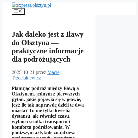
Przejdź
do
Menu
treści
Jak daleko jest z Iławy
do Olsztyna —
praktyczne informacje
dla podróżujących
2025-10-21
przez
Maciej
Trzeciakiewicz
Planując podróż między Iławą a
Olsztynem, jednym z pierwszych
pytań, jakie pojawia się w głowie,
jest: ile tak naprawdę dzieli te dwa
miasta? To nie tylko kwestia
dystansu, ale również czasu,
wyboru środka transportu i
komfortu podróżowania. W
poniższym artykule znajdziesz