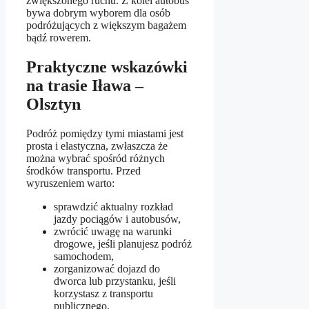
zwiększonego ruchu. Z kolei autobus
bywa dobrym wyborem dla osób
podróżujących z większym bagażem
bądź rowerem.
Praktyczne wskazówki
na trasie Iława –
Olsztyn
Podróż pomiędzy tymi miastami jest
prosta i elastyczna, zwłaszcza że
można wybrać spośród różnych
środków transportu. Przed
wyruszeniem warto:
sprawdzić aktualny rozkład
jazdy pociągów i autobusów,
zwrócić uwagę na warunki
drogowe, jeśli planujesz podróż
samochodem,
zorganizować dojazd do
dworca lub przystanku, jeśli
korzystasz z transportu
publicznego.