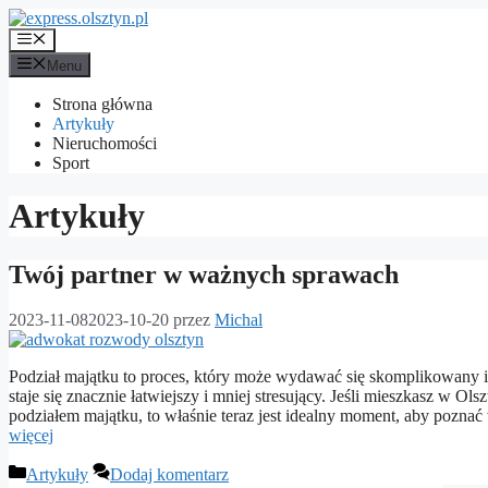
Przejdź
do
Menu
treści
Menu
Strona główna
Artykuły
Nieruchomości
Sport
Artykuły
Twój partner w ważnych sprawach
2023-11-08
2023-10-20
przez
Michal
Podział majątku to proces, który może wydawać się skomplikowany i
staje się znacznie łatwiejszy i mniej stresujący. Jeśli mieszkasz w 
podziałem majątku, to właśnie teraz jest idealny moment, aby pozna
więcej
Kategorie
Artykuły
Dodaj komentarz