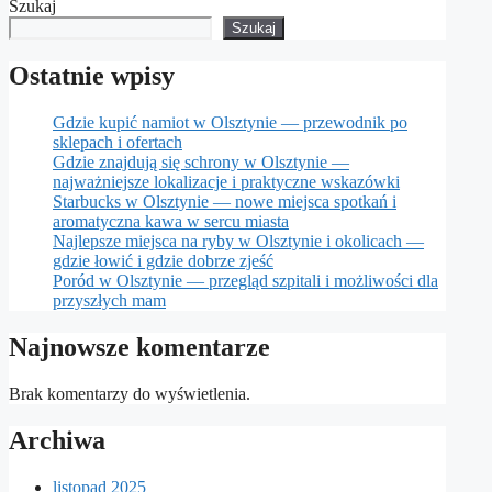
Szukaj
Szukaj
Ostatnie wpisy
Gdzie kupić namiot w Olsztynie — przewodnik po
sklepach i ofertach
Gdzie znajdują się schrony w Olsztynie —
najważniejsze lokalizacje i praktyczne wskazówki
Starbucks w Olsztynie — nowe miejsca spotkań i
aromatyczna kawa w sercu miasta
Najlepsze miejsca na ryby w Olsztynie i okolicach —
gdzie łowić i gdzie dobrze zjeść
Poród w Olsztynie — przegląd szpitali i możliwości dla
przyszłych mam
Najnowsze komentarze
Brak komentarzy do wyświetlenia.
Archiwa
listopad 2025